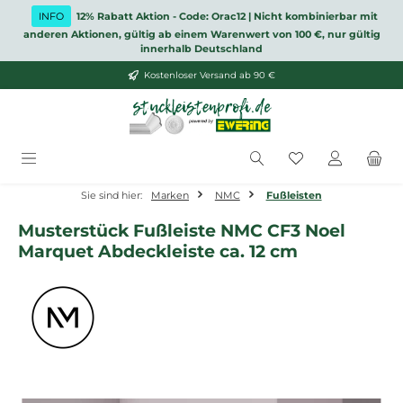
Zum Hauptinhalt springen
INFO
12% Rabatt Aktion - Code: Orac12 | Nicht kombinierbar mit
anderen Aktionen, gültig ab einem Warenwert von 100 €, nur gültig
innerhalb Deutschland
Kostenloser Versand ab 90 €
Du hast 0 Produ
Sie sind hier:
Marken
NMC
Fußleisten
Musterstück Fußleiste NMC CF3 Noel
Marquet Abdeckleiste ca. 12 cm