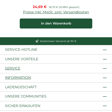
Verkaufspreis:
24,69 €
Regulärer Preis:
36,79 €
(32.89% gespart)
Preise inkl. MwSt. zzgl. Versandkosten
P
In den Warenkorb
Kostenloser Versand ab 90 €
SERVICE-HOTLINE
UNSERE VORTEILE
SERVICE
INFORMATION
LADENGESCHÄFT
UNSERE COMMUNITIES
SICHER EINKAUFEN