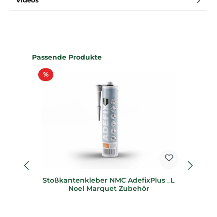
Videos
Produktgalerie überspringen
Passende Produkte
Rabatt
%
%
Stoßkantenkleber NMC AdefixPlus _L
1
Noel Marquet Zubehör