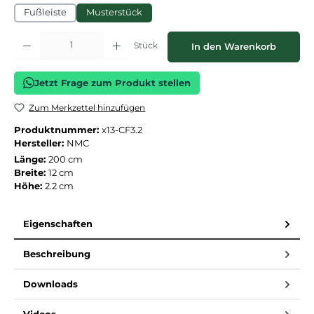
Fußleiste
Musterstück
Produkt Anzahl: Gib den gewünschten Wert ein oder benutze die Schaltflächen
Stück
In den Warenkorb
Jetzt Frage zum Produkt stellen
Zum Merkzettel hinzufügen
Produktnummer:
x13-CF3.2
Hersteller:
NMC
Länge:
200 cm
Breite:
12 cm
Höhe:
2.2 cm
Eigenschaften
Beschreibung
Downloads