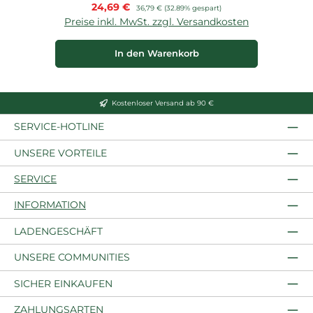
Verkaufspreis:
24,69 €
Regulärer Preis:
36,79 €
(32.89% gespart)
Preise inkl. MwSt. zzgl. Versandkosten
P
In den Warenkorb
Kostenloser Versand ab 90 €
SERVICE-HOTLINE
UNSERE VORTEILE
SERVICE
INFORMATION
LADENGESCHÄFT
UNSERE COMMUNITIES
SICHER EINKAUFEN
ZAHLUNGSARTEN