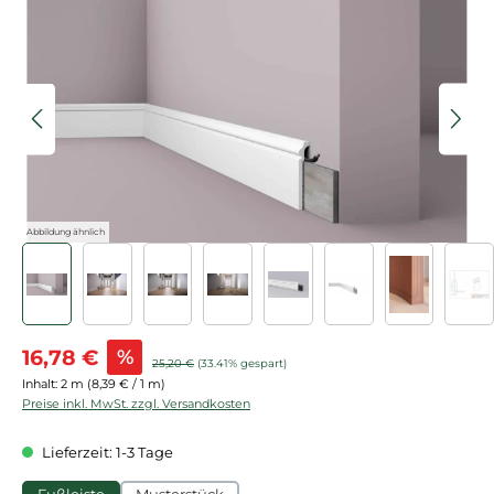
Bildergalerie überspringen
Abbildung ähnlich
Verkaufspreis:
16,78 €
%
Regulärer Preis:
25,20 €
(33.41% gespart)
Inhalt:
2 m
(8,39 € / 1 m)
Preise inkl. MwSt. zzgl. Versandkosten
Lieferzeit: 1-3 Tage