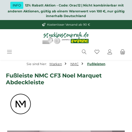
Zum Hauptinhalt springen
INFO
12% Rabatt Aktion - Code: Orac12 | Nicht kombinierbar mit
anderen Aktionen, gültig ab einem Warenwert von 100 €, nur gültig
innerhalb Deutschland
Kostenloser Versand ab 90 €
Du hast 0 Produ
Sie sind hier:
Marken
NMC
Fußleisten
Fußleiste NMC CF3 Noel Marquet
Abdeckleiste