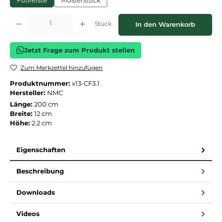
Fußleiste
Musterstück
Produkt Anzahl: Gib den gewünschten Wert ein oder benutze die Schaltflächen
Stück
In den Warenkorb
Jetzt Frage zum Produkt stellen
Zum Merkzettel hinzufügen
Produktnummer:
x13-CF3.1
Hersteller:
NMC
Länge:
200 cm
Breite:
12 cm
Höhe:
2.2 cm
Eigenschaften
Beschreibung
Downloads
Videos