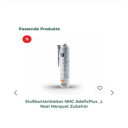
Produktgalerie überspringen
Passende Produkte
Rabatt
%
%
Stoßkantenkleber NMC AdefixPlus _L
1
Noel Marquet Zubehör