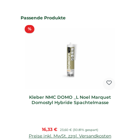
Produktgalerie überspringen
Passende Produkte
Rabatt
%
Kleber NMC DOMO _L Noel Marquet
Domostyl Hybride Spachtelmasse
Verkaufspreis:
16,33 €
Regulärer Preis:
23,60 €
(30.81% gespart)
Preise inkl. MwSt. zzgl. Versandkosten