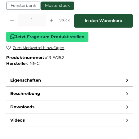
Fensterbank
Musterstück
Produkt Anzahl: Gib den gewünschten Wert ein oder benutze die Schaltflächen
Stück
In den Warenkorb
Jetzt Frage zum Produkt stellen
Zum Merkzettel hinzufügen
Produktnummer:
x13-FA15.2
Hersteller:
NMC
Eigenschaften
Beschreibung
Downloads
Videos