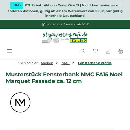
Zum Hauptinhalt springen
INFO
12% Rabatt Aktion - Code: Orac12 | Nicht kombinierbar mit
anderen Aktionen, gültig ab einem Warenwert von 100 €, nur gültig
innerhalb Deutschland
Kostenloser Versand ab 90 €
Du hast 0 Produ
Sie sind hier:
Marken
NMC
Fensterbank Profile
Musterstück Fensterbank NMC FA15 Noel
Marquet Fassade ca. 12 cm