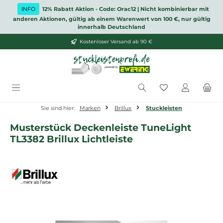
Zum Hauptinhalt springen
INFO
12% Rabatt Aktion - Code: Orac12 | Nicht kombinierbar mit
anderen Aktionen, gültig ab einem Warenwert von 100 €, nur gültig
innerhalb Deutschland
Kostenloser Versand ab 90 €
Du hast 0 Produ
Sie sind hier:
Marken
Brillux
Stuckleisten
Musterstück Deckenleiste TuneLight
TL3382 Brillux Lichtleiste