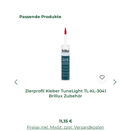
Produktgalerie überspringen
Passende Produkte
Zierprofil Kleber TuneLight TL-KL-3041
Zi
Brillux Zubehör
Regulärer Preis:
11,35 €
Preise inkl. MwSt. zzgl. Versandkosten
P