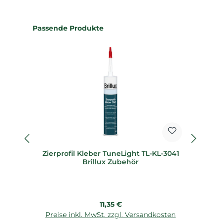
Produktgalerie überspringen
Passende Produkte
Zierprofil Kleber TuneLight TL-KL-3041
Zi
Brillux Zubehör
Regulärer Preis:
11,35 €
Preise inkl. MwSt. zzgl. Versandkosten
P