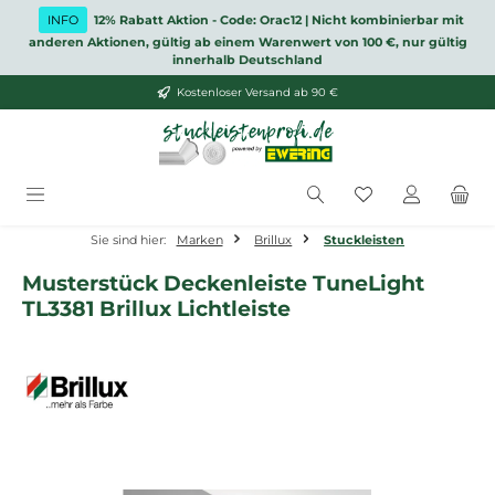
Zum Hauptinhalt springen
INFO
12% Rabatt Aktion - Code: Orac12 | Nicht kombinierbar mit
anderen Aktionen, gültig ab einem Warenwert von 100 €, nur gültig
innerhalb Deutschland
Kostenloser Versand ab 90 €
Du hast 0 Produ
Sie sind hier:
Marken
Brillux
Stuckleisten
Musterstück Deckenleiste TuneLight
TL3381 Brillux Lichtleiste