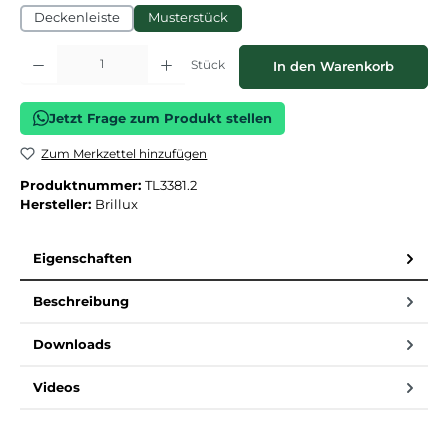
Deckenleiste
Musterstück
Produkt Anzahl: Gib den gewünschten Wert ein oder benutze die Schaltflächen
Stück
In den Warenkorb
Jetzt Frage zum Produkt stellen
Zum Merkzettel hinzufügen
Produktnummer:
TL3381.2
Hersteller:
Brillux
Eigenschaften
Beschreibung
Downloads
Videos