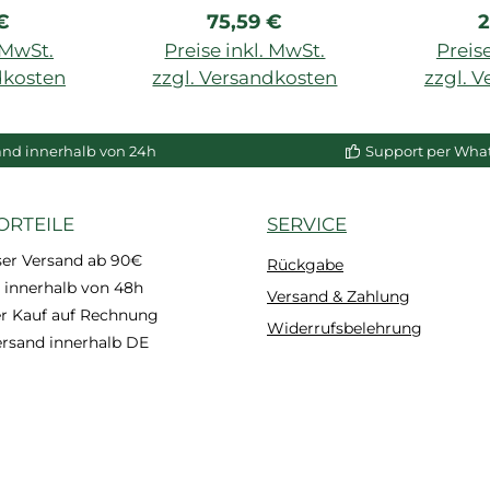
rer Preis:
Regulärer Preis:
R
€
75,59 €
2
higkeit,
Klingenlänge
gezahnt
sparent,
Kling
. MwSt.
Preise inkl. MwSt.
Preise
l
dkosten
zzgl. Versandkosten
zzgl. 
enkorb
In den Warenkorb
In de
and innerhalb von 24h
Support per Wha
ORTEILE
SERVICE
ser Versand ab 90€
Rückgabe
 innerhalb von 48h
Versand & Zahlung
 Kauf auf Rechnung
Widerrufsbelehrung
ersand innerhalb DE