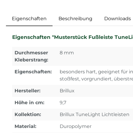
Eigenschaften
Beschreibung
Downloads
Eigenschaften "Musterstück Fußleiste TuneLigh
Durchmesser
8 mm
Kleberstrang:
Eigenschaften:
besonders hart, geeignet für 
stoßfest, vorgrundiert, überstr
Hersteller:
Brillux
Höhe in cm:
9,7
Kollektion:
Brillux TuneLight Lichtleisten
Material:
Duropolymer