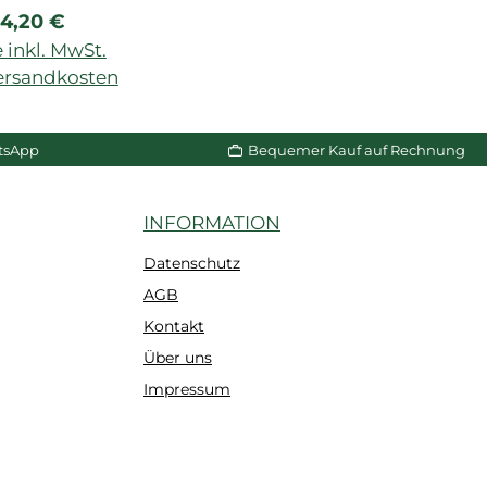
egulärer Preis:
4,20 €
es Sägeblatt,
e: 50x10 cm
 inkl. MwSt.
Versandkosten
n Warenkorb
tsApp
Bequemer Kauf auf Rechnung
INFORMATION
Datenschutz
AGB
Kontakt
Über uns
Impressum