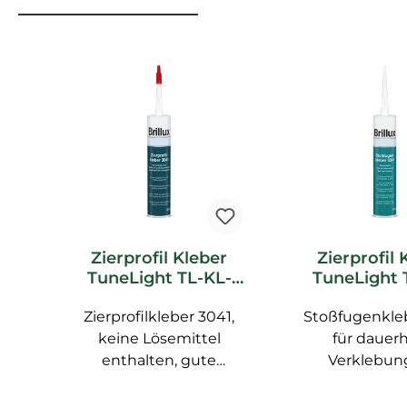
Produktgalerie überspringen
Zierprofil Kleber
Zierprofil 
TuneLight TL-KL-
TuneLight 
3041 Brillux
3341 Bri
Zierprofilkleber 3041,
Zubehör
Stoßfugenkleb
Zubeh
keine Lösemittel
für dauer
enthalten, gute
Verklebun
Klebfähigkeit, für
Zierprofile 
Schleifen und
Polyurethan g