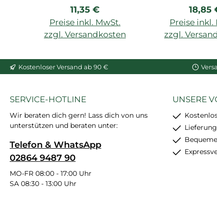
Regulärer Preis:
Regulä
11,35 €
18,85 
Modellieren geeignet,
starke Klebfä
spachtelbar, kann
trocknet tran
Preise inkl. MwSt.
Preise inkl
überstrichen werden,
310 m
zzgl. Versandkosten
zzgl. Versan
310 ml
In den Warenkorb
In den War
Kostenloser Versand ab 90 €
Vers
SERVICE-HOTLINE
UNSERE V
Wir beraten dich gern! Lass dich von uns
Kostenlo
unterstützen und beraten unter:
Lieferung
Bequemer
Telefon & WhatsApp
Expressv
02864 9487 90
MO-FR 08:00 - 17:00 Uhr
SA 08:30 - 13:00 Uhr