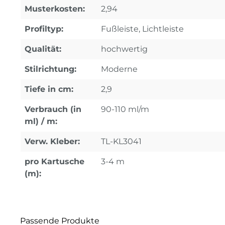
Musterkosten:
2,94
Profiltyp:
Fußleiste, Lichtleiste
Qualität:
hochwertig
Stilrichtung:
Moderne
Tiefe in cm:
2,9
Verbrauch (in
90-110 ml/m
ml) / m:
Verw. Kleber:
TL-KL3041
pro Kartusche
3-4 m
(m):
Passende Produkte