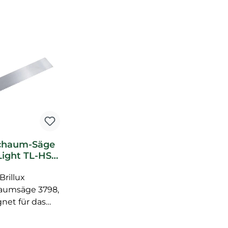
chaum-Säge
ight TL-HS
lux Zubehör
Brillux
aumsäge 3798,
net für das
neiden von
rofilen, fein