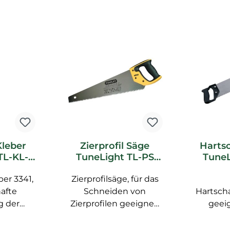
Kleber
Zierprofil Säge
Harts
TL-KL-
TuneLight TL-PS
TuneL
llux
Brillux Zubehör
Bril
er 3341,
ör
Zierprofilsäge, für das
hafte
Schneiden von
Hartsch
g der
Zierprofilen geeignet,
geeig
TL aus
Sägeblatt gehärtet,
Sch
eeignet,
ergonomisch, 60 cm
Zierp