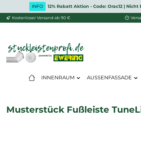
INFO
12% Rabatt Aktion - Code: Orac12 | Nic
m Hauptinhalt springen
Zur Suche springen
Zur Hauptnavigation springen
Kostenloser Versand ab 90 €
Vers
INNENRAUM
AUSSENFASSADE
Musterstück Fußleiste TuneLig