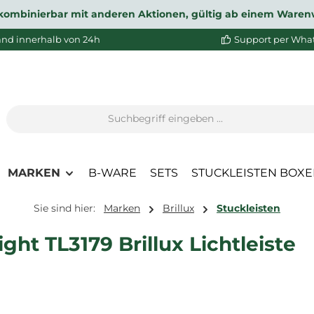
ht kombinierbar mit anderen Aktionen, gültig ab einem Waren
and innerhalb von 24h
Support per Wha
MARKEN
B-WARE
SETS
STUCKLEISTEN BOX
Sie sind hier:
Marken
Brillux
Stuckleisten
ht TL3179 Brillux Lichtleiste