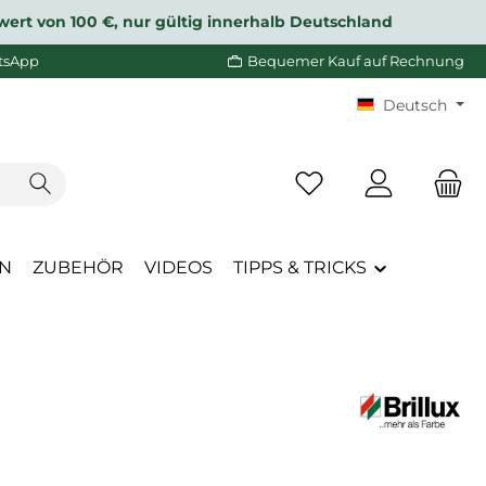
wert von 100 €, nur gültig innerhalb Deutschland
tsApp
Bequemer Kauf auf Rechnung
Deutsch
Du hast 0 Produkte a
EN
ZUBEHÖR
VIDEOS
TIPPS & TRICKS