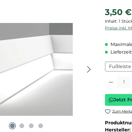
Regulärer P
3,50 €
Inhalt:
1 Stüc
Preise inkl. 
Maximale
Lieferzeit
Fußleiste
Produkt Anza
Jetzt F
Zum Merkze
Produktn
Hersteller: