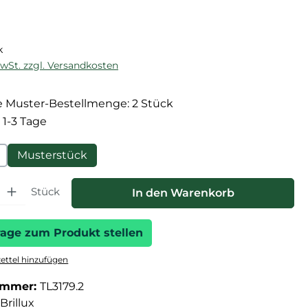
reis:
k
MwSt. zzgl. Versandkosten
 Muster-Bestellmenge: 2 Stück
 1-3 Tage
Musterstück
hl: Gib den gewünschten Wert ein oder benutze die Schaltfläche
Stück
In den Warenkorb
rage zum Produkt stellen
ttel hinzufügen
ummer:
TL3179.2
Brillux