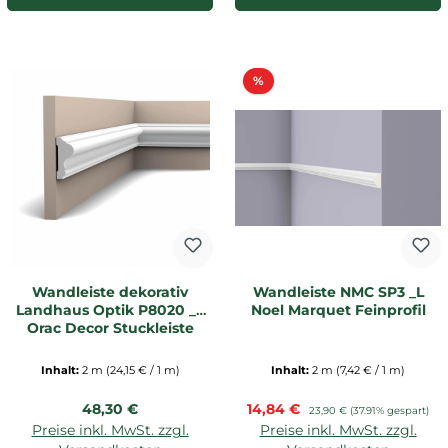
Rabatt
%
Wandleiste dekorativ
Wandleiste NMC SP3 _L
Landhaus Optik P8020 _L
Noel Marquet Feinprofil
Orac Decor Stuckleiste
Inhalt:
2 m
(24,15 € / 1 m)
Inhalt:
2 m
(7,42 € / 1 m)
Regulärer Preis:
Verkaufspreis:
48,30 €
14,84 €
Regulärer Preis:
23,90 €
(37.91% gespart)
Preise inkl. MwSt. zzgl.
Preise inkl. MwSt. zzgl.