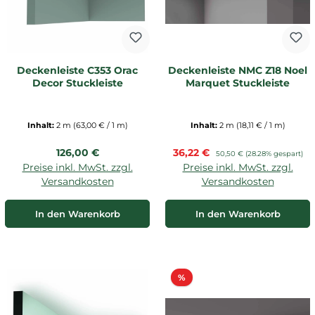
Deckenleiste C353 Orac
Deckenleiste NMC Z18 Noel
Decor Stuckleiste
Marquet Stuckleiste
Inhalt:
2 m
(63,00 € / 1 m)
Inhalt:
2 m
(18,11 € / 1 m)
Regulärer Preis:
Verkaufspreis:
126,00 €
36,22 €
Regulärer Preis:
50,50 €
(28.28% gespart)
Preise inkl. MwSt. zzgl.
Preise inkl. MwSt. zzgl.
Versandkosten
Versandkosten
In den Warenkorb
In den Warenkorb
Rabatt
%