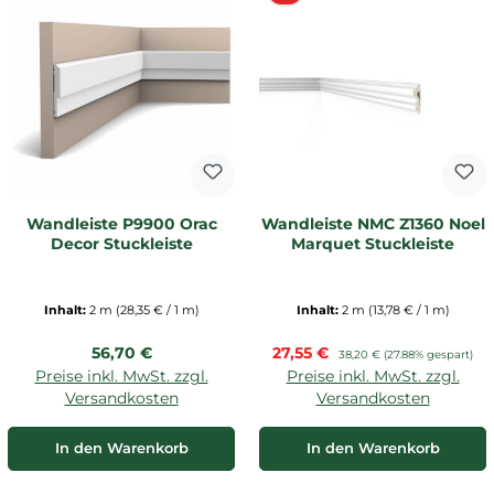
Wandleiste P9900 Orac
Wandleiste NMC Z1360 Noel
Decor Stuckleiste
Marquet Stuckleiste
Inhalt:
2 m
(28,35 € / 1 m)
Inhalt:
2 m
(13,78 € / 1 m)
Regulärer Preis:
Verkaufspreis:
56,70 €
27,55 €
Regulärer Preis:
38,20 €
(27.88% gespart)
Preise inkl. MwSt. zzgl.
Preise inkl. MwSt. zzgl.
Versandkosten
Versandkosten
In den Warenkorb
In den Warenkorb