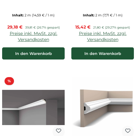
Inhalt:
2 m
(14,59 € / 1 m)
Inhalt:
2 m
(7,71 € / 1 m)
Verkaufspreis:
Verkaufspreis:
29,18 €
Regulärer Preis:
15,42 €
Regulärer Preis:
39,81 €
(26.7% gespart)
21,80 €
(29.27% gespart)
Preise inkl. MwSt. zzgl.
Preise inkl. MwSt. zzgl.
Versandkosten
Versandkosten
In den Warenkorb
In den Warenkorb
Rabatt
%