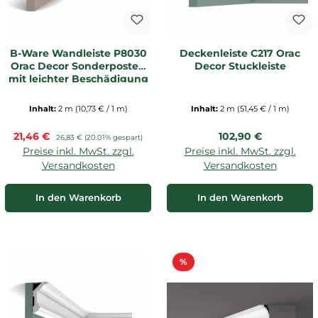
B-Ware Wandleiste P8030
Deckenleiste C217 Orac
Orac Decor Sonderposten
Decor Stuckleiste
mit leichter Beschädigung
Inhalt:
2 m
(10,73 € / 1 m)
Inhalt:
2 m
(51,45 € / 1 m)
Verkaufspreis:
Regulärer Preis:
21,46 €
Regulärer Preis:
102,90 €
26,83 €
(20.01% gespart)
Preise inkl. MwSt. zzgl.
Preise inkl. MwSt. zzgl.
Versandkosten
Versandkosten
In den Warenkorb
In den Warenkorb
Rabatt
%