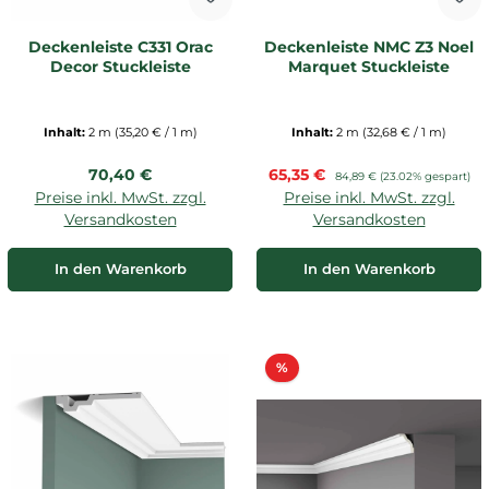
Deckenleiste C331 Orac
Deckenleiste NMC Z3 Noel
Decor Stuckleiste
Marquet Stuckleiste
Inhalt:
2 m
(35,20 € / 1 m)
Inhalt:
2 m
(32,68 € / 1 m)
Regulärer Preis:
Verkaufspreis:
70,40 €
65,35 €
Regulärer Preis:
84,89 €
(23.02% gespart)
Preise inkl. MwSt. zzgl.
Preise inkl. MwSt. zzgl.
Versandkosten
Versandkosten
In den Warenkorb
In den Warenkorb
Rabatt
%