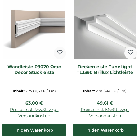
Wandleiste P9020 Orac
Deckenleiste TuneLight
Decor Stuckleiste
TL3390 Brillux Lichtleiste
Inhalt:
2 m
(31,50 € / 1 m)
Inhalt:
2 m
(24,81 € / 1 m)
Regulärer Preis:
Regulärer Preis:
63,00 €
49,61 €
Preise inkl. MwSt. zzgl.
Preise inkl. MwSt. zzgl.
Versandkosten
Versandkosten
In den Warenkorb
In den Warenkorb