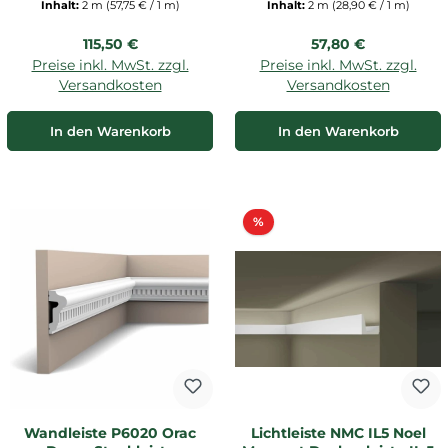
Inhalt:
2 m
(57,75 € / 1 m)
Inhalt:
2 m
(28,90 € / 1 m)
Regulärer Preis:
Regulärer Preis:
115,50 €
57,80 €
Preise inkl. MwSt. zzgl.
Preise inkl. MwSt. zzgl.
Versandkosten
Versandkosten
In den Warenkorb
In den Warenkorb
Rabatt
%
Wandleiste P6020 Orac
Lichtleiste NMC IL5 Noel