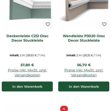
Deckenleiste C212 Orac
Wandleiste P3020 Orac
Decor Stuckleiste
Decor Stuckleiste
Inhalt:
2 m
(28,90 € / 1 m)
Inhalt:
2 m
(28,35 € / 1 m)
Regulärer Preis:
Regulärer Preis:
57,80 €
56,70 €
Preise inkl. MwSt. zzgl.
Preise inkl. MwSt. zzgl.
Versandkosten
Versandkosten
In den Warenkorb
In den Warenkorb
Rabatt
%