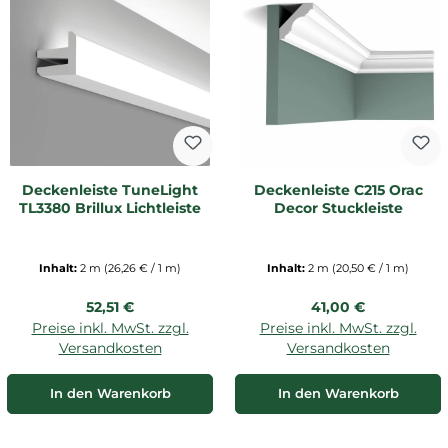
Deckenleiste TuneLight
Deckenleiste C215 Orac
TL3380 Brillux Lichtleiste
Decor Stuckleiste
Inhalt:
2 m
(26,26 € / 1 m)
Inhalt:
2 m
(20,50 € / 1 m)
Regulärer Preis:
Regulärer Preis:
52,51 €
41,00 €
Preise inkl. MwSt. zzgl.
Preise inkl. MwSt. zzgl.
Versandkosten
Versandkosten
In den Warenkorb
In den Warenkorb