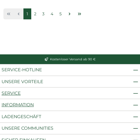
Seite
Seite
Seite
Seite
Seite
1
2
3
4
5
Kostenloser Versand ab 90 €
SERVICE-HOTLINE
UNSERE VORTEILE
SERVICE
INFORMATION
LADENGESCHÄFT
UNSERE COMMUNITIES
SICHER EINKAUFEN