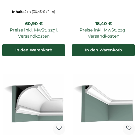
Inhalt:
2 m
(30,45 € / 1 m)
Regulärer Preis:
Regulärer Preis:
60,90 €
18,40 €
Preise inkl. MwSt. zzgl.
Preise inkl. MwSt. zzgl.
Versandkosten
Versandkosten
In den Warenkorb
In den Warenkorb