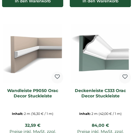
In den Warenkorb
In den Warenkorb
Wandleiste P9050 Orac
Deckenleiste C333 Orac
Decor Stuckleiste
Decor Stuckleiste
Inhalt:
2 m
(16,30 € / 1 m)
Inhalt:
2 m
(42,00 € / 1 m)
Regulärer Preis:
Regulärer Preis:
32,59 €
84,00 €
Preise inkl. MwSt. zzgl.
Preise inkl. MwSt. zzgl.