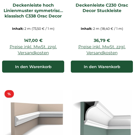
Deckenleiste hoch
Deckenleiste C230 Orac
Linienmuster symmetrisch
Decor Stuckleiste
klassisch C338 Orac Decor
Inhalt:
2 m
(73,50 € / 1 m)
Inhalt:
2 m
(18,40 € / 1 m)
Regulärer Preis:
Regulärer Preis:
147,00 €
36,79 €
Preise inkl. MwSt. zzgl.
Preise inkl. MwSt. zzgl.
Versandkosten
Versandkosten
In den Warenkorb
In den Warenkorb
Rabatt
%