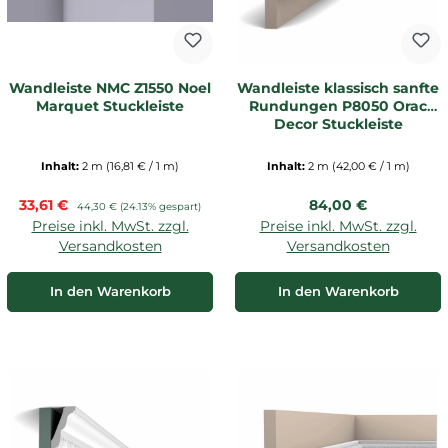
Wandleiste NMC Z1550 Noel
Wandleiste klassisch sanfte
Marquet Stuckleiste
Rundungen P8050 Orac
Decor Stuckleiste
Inhalt:
2 m
(16,81 € / 1 m)
Inhalt:
2 m
(42,00 € / 1 m)
Verkaufspreis:
Regulärer Preis:
33,61 €
Regulärer Preis:
84,00 €
44,30 €
(24.13% gespart)
Preise inkl. MwSt. zzgl.
Preise inkl. MwSt. zzgl.
Versandkosten
Versandkosten
In den Warenkorb
In den Warenkorb