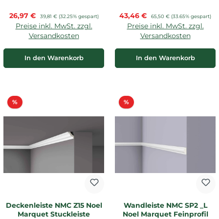
Verkaufspreis:
Verkaufspreis:
26,97 €
Regulärer Preis:
43,46 €
Regulärer Preis:
39,81 €
(32.25% gespart)
65,50 €
(33.65% gespart)
Preise inkl. MwSt. zzgl.
Preise inkl. MwSt. zzgl.
Versandkosten
Versandkosten
In den Warenkorb
In den Warenkorb
Rabatt
Rabatt
%
%
Deckenleiste NMC Z15 Noel
Wandleiste NMC SP2 _L
Marquet Stuckleiste
Noel Marquet Feinprofil