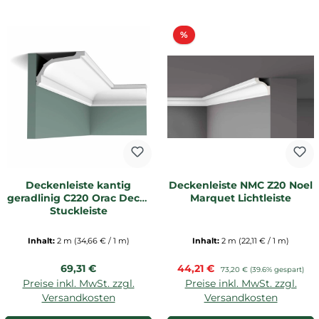
Rabatt
%
Deckenleiste kantig
Deckenleiste NMC Z20 Noel
geradlinig C220 Orac Decor
Marquet Lichtleiste
Stuckleiste
Inhalt:
2 m
(34,66 € / 1 m)
Inhalt:
2 m
(22,11 € / 1 m)
Regulärer Preis:
Verkaufspreis:
69,31 €
44,21 €
Regulärer Preis:
73,20 €
(39.6% gespart)
Preise inkl. MwSt. zzgl.
Preise inkl. MwSt. zzgl.
Versandkosten
Versandkosten