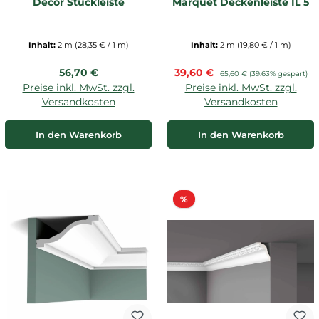
Decor Stuckleiste
Marquet Deckenleiste IL 5
Inhalt:
2 m
(28,35 € / 1 m)
Inhalt:
2 m
(19,80 € / 1 m)
Regulärer Preis:
Verkaufspreis:
56,70 €
39,60 €
Regulärer Preis:
65,60 €
(39.63% gespart)
Preise inkl. MwSt. zzgl.
Preise inkl. MwSt. zzgl.
Versandkosten
Versandkosten
In den Warenkorb
In den Warenkorb
Rabatt
%