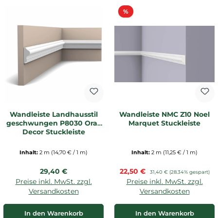
Rabatt
%
Wandleiste Landhausstil
Wandleiste NMC Z10 Noel
geschwungen P8030 Orac
Marquet Stuckleiste
Decor Stuckleiste
Inhalt:
2 m
(14,70 € / 1 m)
Inhalt:
2 m
(11,25 € / 1 m)
Regulärer Preis:
Verkaufspreis:
29,40 €
22,50 €
Regulärer Preis:
31,40 €
(28.34% gespart)
Preise inkl. MwSt. zzgl.
Preise inkl. MwSt. zzgl.
Versandkosten
Versandkosten
In den Warenkorb
In den Warenkorb