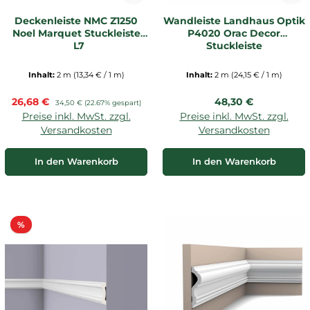
Deckenleiste NMC Z1250
Wandleiste Landhaus Optik
Noel Marquet Stuckleiste
P4020 Orac Decor
_L7
Stuckleiste
Inhalt:
2 m
(13,34 € / 1 m)
Inhalt:
2 m
(24,15 € / 1 m)
Verkaufspreis:
Regulärer Preis:
26,68 €
Regulärer Preis:
48,30 €
34,50 €
(22.67% gespart)
Preise inkl. MwSt. zzgl.
Preise inkl. MwSt. zzgl.
Versandkosten
Versandkosten
In den Warenkorb
In den Warenkorb
Rabatt
%