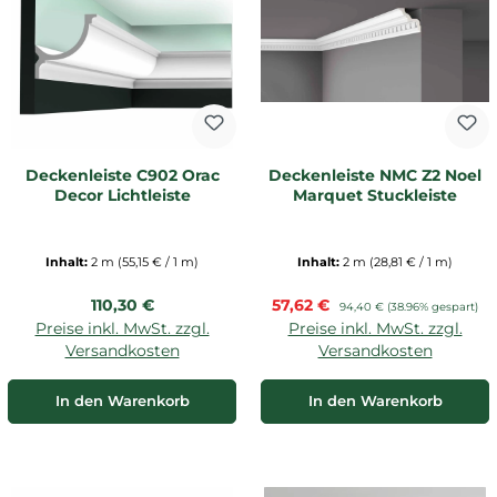
Deckenleiste C902 Orac
Deckenleiste NMC Z2 Noel
Decor Lichtleiste
Marquet Stuckleiste
Inhalt:
2 m
(55,15 € / 1 m)
Inhalt:
2 m
(28,81 € / 1 m)
Regulärer Preis:
Verkaufspreis:
110,30 €
57,62 €
Regulärer Preis:
94,40 €
(38.96% gespart)
Preise inkl. MwSt. zzgl.
Preise inkl. MwSt. zzgl.
Versandkosten
Versandkosten
In den Warenkorb
In den Warenkorb