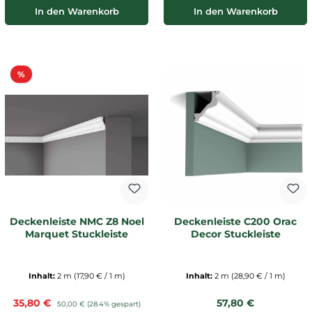
In den Warenkorb
In den Warenkorb
Rabatt
%
Deckenleiste NMC Z8 Noel
Deckenleiste C200 Orac
Marquet Stuckleiste
Decor Stuckleiste
Inhalt:
2 m
(17,90 € / 1 m)
Inhalt:
2 m
(28,90 € / 1 m)
Verkaufspreis:
Regulärer Preis:
35,80 €
Regulärer Preis:
57,80 €
50,00 €
(28.4% gespart)