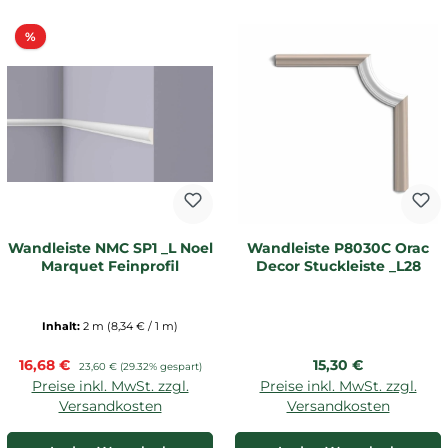
Rabatt
%
Wandleiste NMC SP1 _L Noel
Wandleiste P8030C Orac
Marquet Feinprofil
Decor Stuckleiste _L28
Inhalt:
2 m
(8,34 € / 1 m)
Verkaufspreis:
Regulärer Preis:
16,68 €
Regulärer Preis:
15,30 €
23,60 €
(29.32% gespart)
Preise inkl. MwSt. zzgl.
Preise inkl. MwSt. zzgl.
Versandkosten
Versandkosten