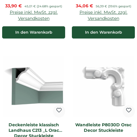
Verkaufspreis:
Verkaufspreis:
33,90 €
Regulärer Preis:
34,06 €
Regulärer Preis:
45,01 €
(24.68% gespart)
56,39 €
(39.6% gespart)
Preise inkl. MwSt. zzgl.
Preise inkl. MwSt. zzgl.
Versandkosten
Versandkosten
In den Warenkorb
In den Warenkorb
Deckenleiste klassisch
Wandleiste P8030D Orac
Landhaus C213 _L Orac
Decor Stuckleiste
Decor Stuckleiste