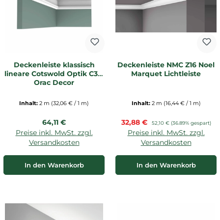
Deckenleiste klassisch
Deckenleiste NMC Z16 Noel
lineare Cotswold Optik C321
Marquet Lichtleiste
Orac Decor
Inhalt:
2 m
(32,06 € / 1 m)
Inhalt:
2 m
(16,44 € / 1 m)
Regulärer Preis:
Verkaufspreis:
64,11 €
32,88 €
Regulärer Preis:
52,10 €
(36.89% gespart)
Preise inkl. MwSt. zzgl.
Preise inkl. MwSt. zzgl.
Versandkosten
Versandkosten
In den Warenkorb
In den Warenkorb